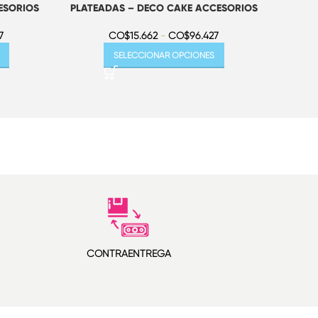
ESORIOS
PLATEADAS – DECO CAKE ACCESORIOS
DORA
7
CO$
15.662
-
CO$
96.427
SELECCIONAR OPCIONES
CONTRAENTREGA