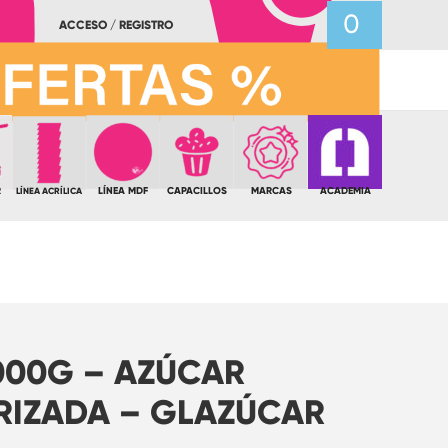
0
ACCESO / REGISTRO
R
LÍNEA MDF
CAPACILLOS
MARCAS
ACADEMIA
LÍNEA ACRÍLICA
000G – AZÚCAR
RIZADA – GLAZÚCAR