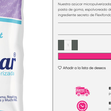
Nuestra azúcar micropulverizada 
pasta de goma, espolvoreado de
ingrediente secreto de Flexifonda
Añadir a la lista de deseos
E
P
E
H