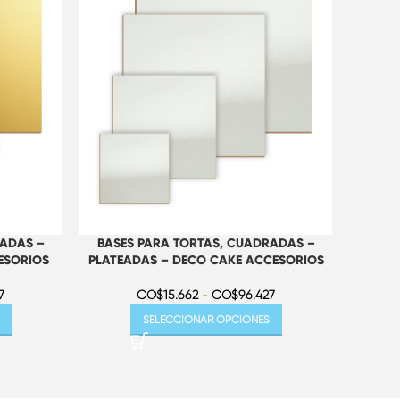
RADAS –
BASES PARA TORTAS, CUADRADAS –
BAS
ESORIOS
PLATEADAS – DECO CAKE ACCESORIOS
DORA
7
CO$
15.662
-
CO$
96.427
SELECCIONAR OPCIONES