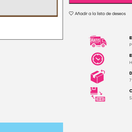
Añadir a la lista de deseos
E
P
E
H
D
7
S