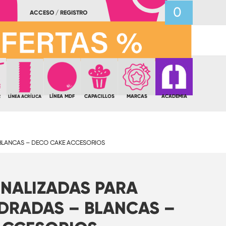
0
ACCESO / REGISTRO
R
LÍNEA MDF
CAPACILLOS
MARCAS
ACADEMIA
LÍNEA ACRÍLICA
 BLANCAS – DECO CAKE ACCESORIOS
ONALIZADAS PARA
DRADAS – BLANCAS –