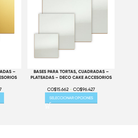
RADAS –
BASES PARA TORTAS, CUADRADAS –
BAS
ESORIOS
PLATEADAS – DECO CAKE ACCESORIOS
DORA
7
CO$
15.662
-
CO$
96.427
SELECCIONAR OPCIONES