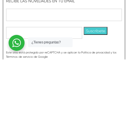
RECIBE LAS NOVEDADES EN TU EMAIL
¿Tienes preguntas?
Este sitio está protegido por reCAPTCHA y se aplican la Política de privacidad y los
Términos de servicio de Google
CONTACTO
SOBRE NOSOTROS
PREGUNTAS FRECUENTES
AVISO LEGAL
POLÍTICA DE COOKIES
POLÍTICA DE PRIVACIDAD
TERMINOS Y CONDICIONES DE VENTA