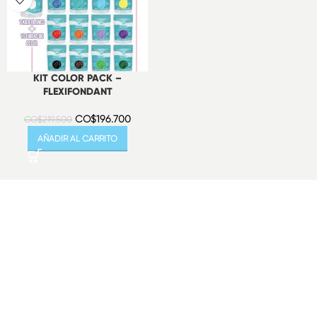
KIT COLOR PACK –
FLEXIFONDANT
CO$
196.700
CO$
219.500
AÑADIR AL CARRITO