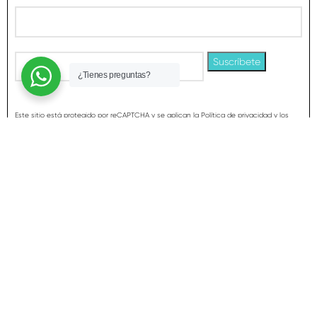
¿Tienes preguntas?
Este sitio está protegido por reCAPTCHA y se aplican la Política de privacidad y los
Términos de servicio de Google
CONTACTO
SOBRE NOSOTROS
PREGUNTAS FRECUENTES
AVISO LEGAL
POLÍTICA DE COOKIES
POLÍTICA DE PRIVACIDAD
TERMINOS Y CONDICIONES DE VENTA